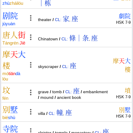
｜栋
zhù
zhái
lóu
剧
院
劇
院
家
座
theater
/
CL:
,
HSK 7-9
jù
yuàn
唐
人
街
條｜条
座
Chinatown
/
CL:
,
Táng
rén
Jiē
摩
天
大
摩
天
大
楼
座
skyscraper
/
CL:
樓
mó
tiān
dà
lóu
坟
座
墳
grave
/
tomb
/
CL:
/
embankment
HSK 7-9
/
mound
/
ancient book
fén
别
墅
別
墅
幢
座
villa
/
CL:
,
HSK 7-9
bié
shù
寺
院
座
cloister
/
temple
/
monastery
/
CL: