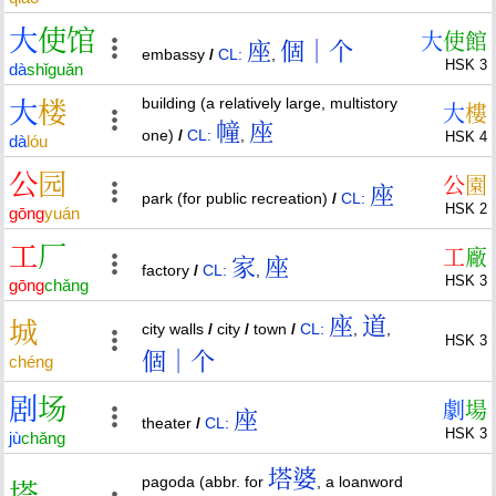
大
使
馆
大
使
館
座
個｜个
embassy
/
CL:
,
HSK 3
dà
shǐ
guǎn
building (a relatively large, multistory
大
楼
大
樓
幢
座
one)
/
CL:
,
HSK 4
dà
lóu
公
园
公
園
座
park (for public recreation)
/
CL:
HSK 2
gōng
yuán
工
厂
工
廠
家
座
factory
/
CL:
,
HSK 3
gōng
chǎng
座
道
城
city walls
/
city
/
town
/
CL:
,
,
HSK 3
個｜个
chéng
剧
场
劇
場
座
theater
/
CL:
HSK 3
jù
chǎng
塔婆
pagoda (abbr. for
, a loanword
塔