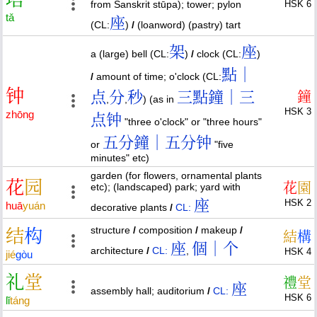
from Sanskrit stūpa); tower; pylon
HSK 6
tǎ
座
(CL:
)
/
(loanword) (pastry) tart
架
座
a (large) bell (CL:
)
/
clock (CL:
)
點｜
/
amount of time; o'clock (CL:
钟
点
分
秒
三點鐘｜三
鐘
,
,
) (as in
HSK 3
zhōng
点钟
"three o'clock" or "three hours"
五分鐘｜五分钟
or
"five
minutes" etc)
garden (for flowers, ornamental plants
花
园
花
園
etc); (landscaped) park; yard with
座
HSK 2
huā
yuán
decorative plants
/
CL:
structure
/
composition
/
makeup
/
结
构
結
構
座
個｜个
architecture
/
CL:
,
HSK 4
jié
gòu
礼
堂
禮
堂
座
assembly hall; auditorium
/
CL:
HSK 6
lǐ
táng