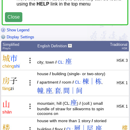
using the
HELP
link in the top menu
Close
Show Legend
Display Settings
Simplified
Traditional
English Definition
Pīnyīn
HSK
城
市
座
HSK 3
city; town
/
CL:
chéng
shì
house
/
building (single- or two-story)
房
子
棟｜栋
/
apartment
/
room
/
CL:
,
HSK 1
fáng
zi
幢
座
套
間｜间
,
,
,
座
山
mountain; hill (CL:
)
/
(coll.) small
HSK 1
bundle of straw for silkworms to spin
shān
cocoons on
house with more than 1 story
/
storied
楼
層｜层
座
樓
building
/
floor
/
CL:
,
,