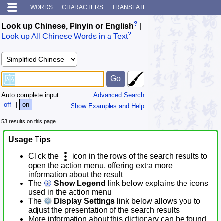
WORDS
CHARACTERS
TRANSLATE
?
Look up Chinese, Pinyin or English
|
?
Look up All Chinese Words in a Text
Auto complete input:
Advanced Search
off
|
on
Show Examples and Help
53 results on this page.
Usage Tips
Click the
icon in the rows of the search results to
open the action menu, offering extra more
information about the result
The
Show Legend
link below explains the icons
used in the action menu
The
Display Settings
link below allows you to
adjust the presentation of the search results
More information about this dictionary can be found