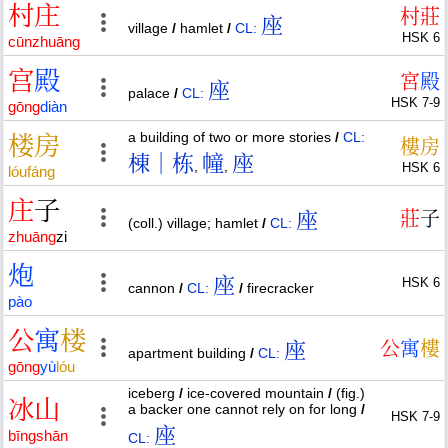
村
庄
村
莊
座
village
/
hamlet
/
CL:
HSK 6
cūn
zhuāng
宫
殿
宮
殿
座
palace
/
CL:
HSK 7-9
gōng
diàn
a building of two or more stories
/
CL:
楼
房
樓
房
棟｜栋
幢
座
,
,
HSK 6
lóu
fáng
庄
子
座
莊
子
(coll.) village; hamlet
/
CL:
zhuāng
zi
炮
座
HSK 6
cannon
/
CL:
/
firecracker
pào
公
寓
楼
座
公
寓
樓
apartment building
/
CL:
gōng
yù
lóu
iceberg
/
ice-covered mountain
/
(fig.)
冰
山
a backer one cannot rely on for long
/
HSK 7-9
座
bīng
shān
CL: