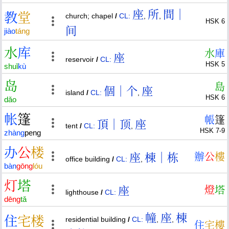
座
所
間｜
教
堂
church; chapel
/
CL:
,
,
HSK 6
间
jiào
táng
水
库
水
庫
座
reservoir
/
CL:
HSK 5
shuǐ
kù
岛
島
個｜个
座
island
/
CL:
,
HSK 6
dǎo
帐
篷
帳
篷
頂｜顶
座
tent
/
CL:
,
HSK 7-9
zhàng
peng
办
公
楼
座
棟｜栋
辦
公
樓
office building
/
CL:
,
bàn
gōng
lóu
灯
塔
座
燈
塔
lighthouse
/
CL:
dēng
tǎ
幢
座
棟
住
宅
楼
residential building
/
CL:
,
,
住
宅
樓