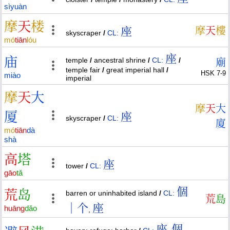
sì
yuàn
摩
天
楼
座
摩
天
樓
skyscraper
/
CL:
mó
tiān
lóu
座
庙
temple
/
ancestral shrine
/
CL:
/
廟
temple fair
/
great imperial hall
/
HSK 7-9
miào
imperial
摩
天
大
摩
天
大
厦
座
skyscraper
/
CL:
廈
mó
tiān
dà
shà
高
塔
座
tower
/
CL:
gāo
tǎ
個
荒
岛
barren or uninhabited island
/
CL:
荒
島
｜个
座
huāng
dǎo
,
座
個