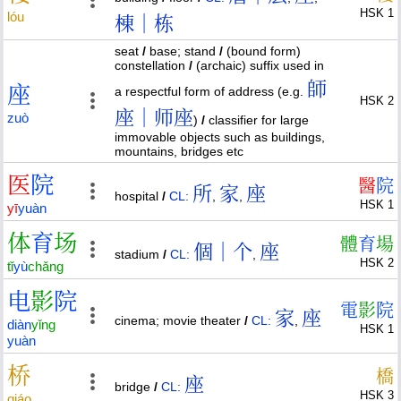
HSK 1
lóu
棟｜栋
seat
/
base; stand
/
(bound form)
constellation
/
(archaic) suffix used in
師
座
a respectful form of address (e.g.
HSK 2
座｜师座
zuò
)
/
classifier for large
immovable objects such as buildings,
mountains, bridges etc
医
院
醫
院
所
家
座
hospital
/
CL:
,
,
HSK 1
yī
yuàn
体
育
场
體
育
場
個｜个
座
stadium
/
CL:
,
HSK 2
tǐ
yù
chǎng
电
影
院
電
影
院
家
座
cinema; movie theater
/
CL:
,
diàn
yǐng
HSK 1
yuàn
桥
橋
座
bridge
/
CL:
HSK 3
qiáo