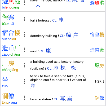
避
风
港
haven; refuge; harbor
/
CL:
,
避
風
港
｜个
bì
fēng
gǎng
堡
寨
座
fort
/
fortress
/
CL:
bǎo
zhài
宿
舍
楼
幢
座
宿
舍
樓
dormitory building
/
CL:
,
sù
shè
lóu
造
币
厂
座
造
幣
廠
mint
/
CL:
zào
bì
chǎng
a building used as a factory; factory
厂
房
廠
房
座
棟｜栋
(building)
/
CL:
,
chǎng
fáng
to sit
/
to take a seat
/
to take (a bus,
坐
airplane etc)
/
to bear fruit
/
variant of
HSK 1
座
zuò
铜
像
尊
座
銅
像
bronze statue
/
CL:
,
tóng
xiàng