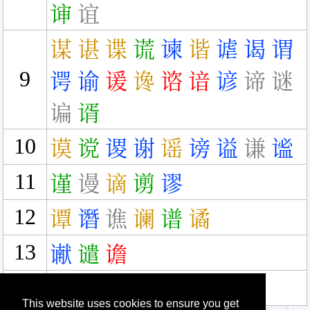
谉
谊
谋
谌
谍
谎
谏
谐
谑
谒
谓
9
谔
谕
谖
谗
谘
谙
谚
谛
谜
谝
谞
10
谟
谠
谡
谢
谣
谤
谥
谦
谧
11
谨
谩
谪
谫
谬
12
谭
谮
谯
谰
谱
谲
13
谳
谴
谵
17
谶
This website uses cookies to ensure you get