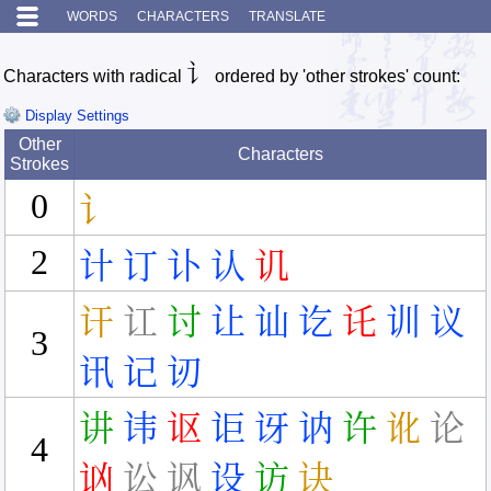
WORDS
CHARACTERS
TRANSLATE
讠
Characters with radical
ordered by 'other strokes' count:
Display Settings
Other
Characters
Strokes
0
讠
2
计
订
讣
认
讥
讦
讧
讨
让
讪
讫
讬
训
议
3
讯
记
讱
讲
讳
讴
讵
讶
讷
许
讹
论
4
讻
讼
讽
设
访
诀