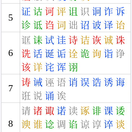
证
诂
诃
评
诅
识
诇
诈
诉
5
诊
诋
诌
词
诎
诏
诐
译
诒
诓
诔
试
诖
诗
诘
诙
诚
诛
6
诜
话
诞
诟
诠
诡
询
诣
诤
该
详
诧
诨
诩
诪
诫
诬
语
诮
误
诰
诱
诲
7
诳
说
诵
诶
请
诸
诹
诺
读
诼
诽
课
诿
8
谀
谁
谂
调
谄
谅
谆
谇
谈