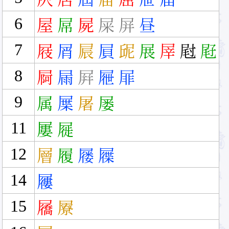
6
屋
屌
屍
屎
屏
昼
7
屐
屑
屒
屓
屔
展
屖
屗
屘
8
屙
屚
屛
屜
屝
9
属
屟
屠
屡
11
屢
屣
12
層
履
屦
屧
14
屨
15
屩
屪