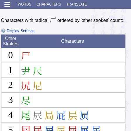
WORDS
CHARACTERS
TRANSLATE
尸
Characters with radical
ordered by 'other strokes' count:
Display Settings
Other
Characters
Strokes
0
尸
1
尹
尺
2
尻
尼
3
尽
4
尾
尿
局
屁
层
屃
5
屄
居
屆
屇
屈
屉
届