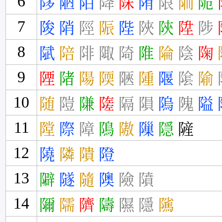
6
陊
陋
陌
降
陎
陏
限
陑
陒
7
陖
陗
陘
陙
陛
陜
陝
陞
陟
8
陚
陪
陫
陬
陭
陮
陯
陰
陱
9
陻
陼
陽
陾
陿
隀
隁
隂
隃
10
随
隑
隒
隓
隔
隕
隖
隗
隘
11
隚
際
障
隝
隞
隟
隠
隡
12
隢
隣
隤
隥
13
隦
隧
隨
隩
險
隫
14
隬
隭
隮
隯
隰
隱
隲