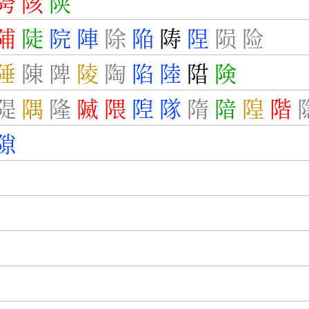
陓
陔
陕
陠
陡
院
陣
除
陥
陦
陧
陨
险
陲
陳
陴
陵
陶
陷
陸
陹
険
隄
隅
隆
隇
隈
隉
隊
隋
隌
隍
階
隙