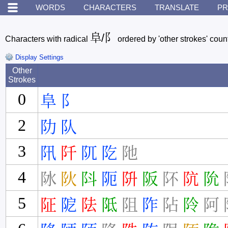
WORDS
CHARACTERS
TRANSLATE
PR
阜/阝
Characters with radical
ordered by 'other strokes' coun
Display Settings
Other
Strokes
0
阜
阝
2
阞
队
3
阠
阡
阢
阣
阤
4
阥
阦
阧
阨
阩
阪
阫
阬
阭
5
阷
阸
阹
阺
阻
阼
阽
阾
阿