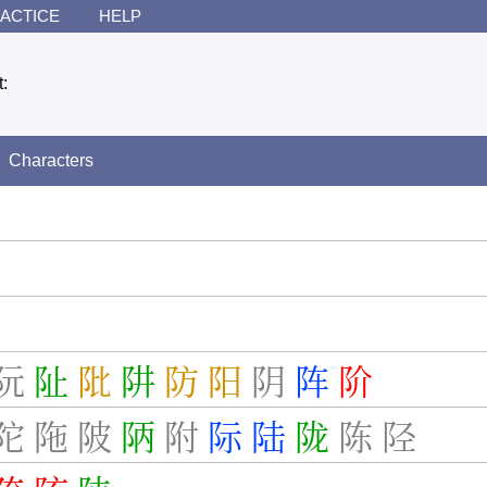
ACTICE
HELP
t:
Characters
阮
阯
阰
阱
防
阳
阴
阵
阶
陀
陁
陂
陃
附
际
陆
陇
陈
陉