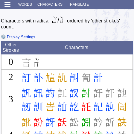
WORDS
CHARACTERS
TRANSLATE
言/訁
Characters with radical
ordered by 'other strokes'
count:
Display Settings
Other
Characters
Strokes
0
言
訁
2
訂
訃
訄
訅
訆
訇
計
訉
訊
訋
訌
訍
討
訏
訐
訑
3
訒
訓
訔
訕
訖
託
記
訙
訚
訛
訜
訝
訞
訟
訠
訡
訢
訣