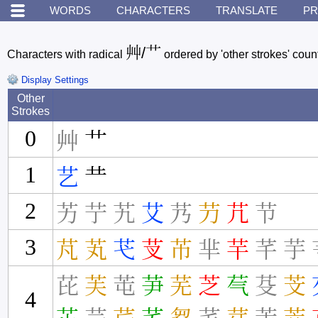
WORDS
CHARACTERS
TRANSLATE
PR
艸/艹
Characters with radical
ordered by 'other strokes' coun
Display Settings
Other
Strokes
0
艸
艹
1
艺
龷
2
艻
艼
艽
艾
艿
芀
芁
节
3
芃
芄
芅
芆
芇
芈
芉
芊
芋
芘
芙
芚
芛
芜
芝
芞
芟
芠
4