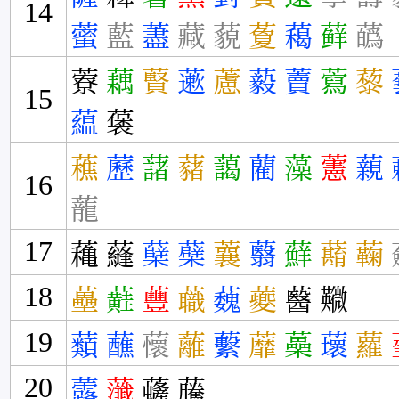
14
藌
藍
藎
藏
藐
藑
藒
藓
蘤
藔
藕
藖
藗
藘
藙
藚
藛
藜
15
藴
藵
藮
藶
藷
藸
藹
藺
藻
藼
藽
16
蘢
17
蘒
蘕
蘖
蘗
蘘
蘙
蘚
蘛
蘜
18
蘲
蘳
蘴
蘵
蘶
蘷
鿀
鿦
19
蘱
蘸
蘹
蘺
蘻
蘼
蘽
蘾
蘿
20
虂
虃
虄
虅